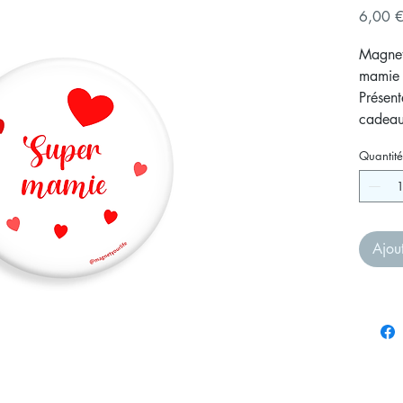
6,00 
Magnet
mamie 
Présent
cadeau 
et trou
Quantité
frigida
Ajou