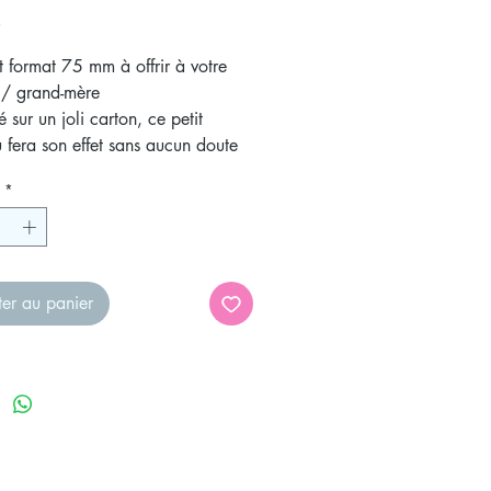
Prix
€
 format 75 mm à offrir à votre
/ grand-mère
é sur un joli carton, ce petit
fera son effet sans aucun doute
vera ensuite sa place sur son
*
ire ou sur son pêle mêle !
ter au panier