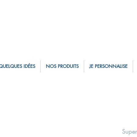
sé badges personnalisés fabriqués en France
QUELQUES IDÉES
NOS PRODUITS
JE PERSONNALISE
Supe