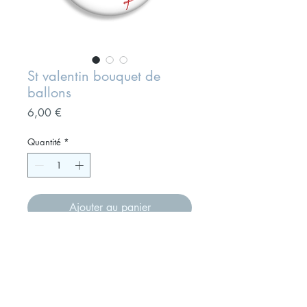
St valentin bouquet de
ballons
Prix
6,00 €
Quantité
*
Ajouter au panier
Magnet format 75 mm " à offrir à
votre ami(e)
Présenté sur un joli carton, ce petit
cadeau fera son effet sans aucun