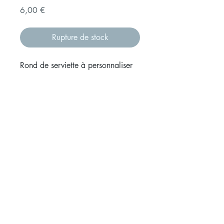
Prix
6,00 €
Rupture de stock
Rond de serviette à personnaliser
avec votre prénom.
Diamètre du support 56mm.
Diamètre de la boucle 4 cm
Inscrivez-vous à notre liste de diffusion :
Rejoindre