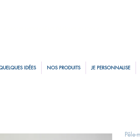
sé badges personnalisés fabriqués en France
QUELQUES IDÉES
NOS PRODUITS
JE PERSONNALISE
Pêle-