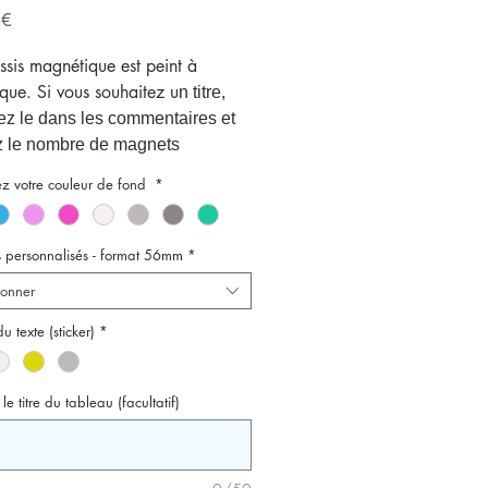
Prix
 €
sis magnétique est peint à
ique. Si vous souhaitez u
n titre,
vez le dans les commentaires et
z le nombre de magnets
nalisés format 56mm que vous
ez votre couleur de fond
*
.
uite de votre commande,
nvoyez vos photos par email, nous
 personnalisés - format 56mm
*
trons en page pour vous.
ionner
u texte (sticker)
*
 le titre du tableau (facultatif)