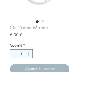
On t'aime Mamie
Prix
6,00 €
Quantité
*
Ajouter au panier
Magnet format 75 mm " à offrir à
votre mamie / grand-mère
Présenté sur un joli carton, ce petit
cadeau fera son effet sans aucun
doute et trouvera ensuite sa place