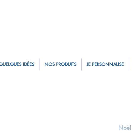
sé badges personnalisés fabriqués en France
QUELQUES IDÉES
NOS PRODUITS
JE PERSONNALISE
Noël 