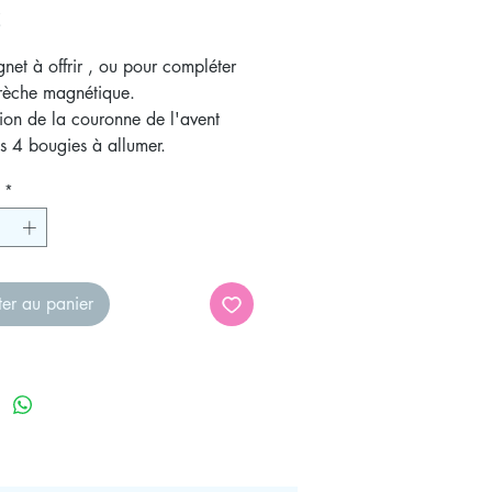
Prix
€
et à offrir , ou pour compléter
crèche magnétique.
ation de la couronne de l'avent
s 4 bougies à allumer.
ugie à allumer chaque dimanche
*
ent.
noël !
ter au panier