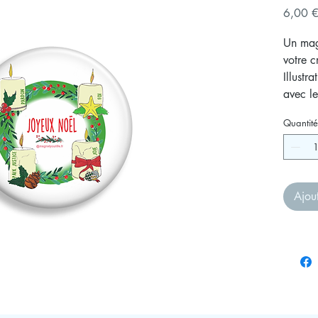
6,00 
Un magn
votre 
Illustr
avec le
Une bo
Quantité
de l'av
Joyeux 
Ajou