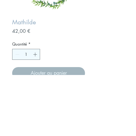
Mathilde
Prix
42,00 €
Quantité
*
Ajouter au panier
Réalisation de 15 magnets
Format 56mm
42 €+ 6 € de frais de port