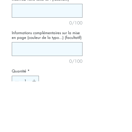
0/100
Informations complémentaires sur la mise
en page (couleur de la typo...) (facultatif)
0/100
Quantité
*
Ajouter au panier
Offrez ces jolis miroirs à votre
meilleure amie, à vos invités en
souvenir de la belle journée qui se