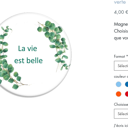
verte
4,00 
Magnet 
Choisis
que vo
Format
Format
Format
Sélect
Si vou
couleur 
identi
de devi
Vous n
Choisisse
Sélect
J'écris i