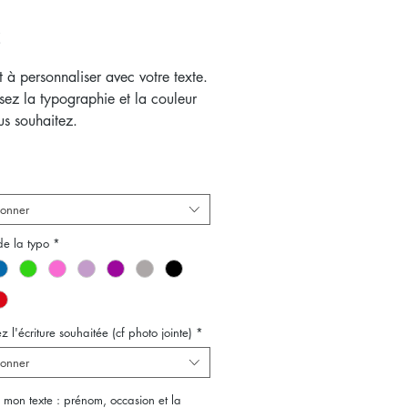
Prix
€
à personnaliser avec votre texte.
sez la typographie et la couleur
us souhaitez.
 56 mm 4 €
*
 75 mm 6 €
ionner
s souhaitez plus de 15 magnets
de la typo
*
ques,
envoyez-nous une demande
s
.
'avez pas de photo à télécharger.
z l'écriture souhaitée (cf photo jointe)
*
ionner
ci mon texte : prénom, occasion et la