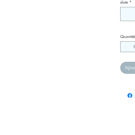
date
*
Quantité
Ajou