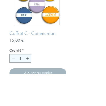
Coffret C - Communion
Prix
15,00 €
Quantité
*
Ajouter au panier
Coffret de 8 magnets, format
32mm, très puissants.
Voici une idée de cadeau à offrir à