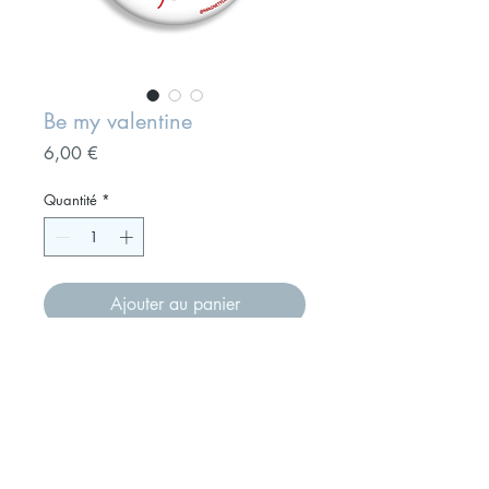
Be my valentine
Prix
6,00 €
Quantité
*
Ajouter au panier
Magnet format 75 mm "Be my
valentine " à offrir à votre amie
Présenté sur un joli carton, ce petit
cadeau fera son effet sans aucun
doute et trouvera ensuie sa place