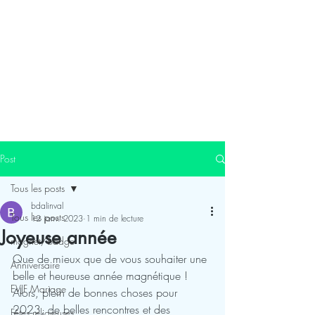
Post
Tous les posts
bdalinval
Tous les posts
12 janv. 2023
1 min de lecture
Joyeuse année
magnet/badge
Que de mieux que de vous souhaiter une 
Anniversaire
belle et heureuse année magnétique ! 
EVJF Mariage
Alors, plein de bonnes choses pour 
2023, de belles rencontres et des 
Fêtes religieuses