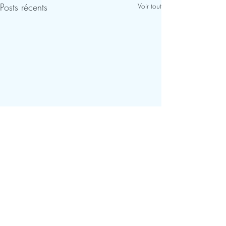
Posts récents
Voir tout
Commentaires
St Valentin