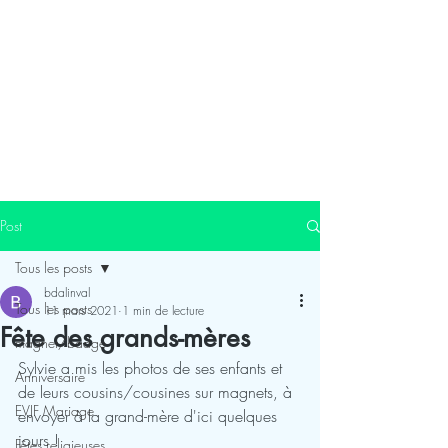
Post
Tous les posts
bdalinval
Tous les posts
11 mars 2021
1 min de lecture
Fête des grands-mères
magnet/badge
Sylvie a mis les photos de ses enfants et 
Anniversaire
de leurs cousins/cousines sur magnets, à 
EVJF Mariage
envoyer à la grand-mère d'ici quelques 
jours !
Fêtes religieuses