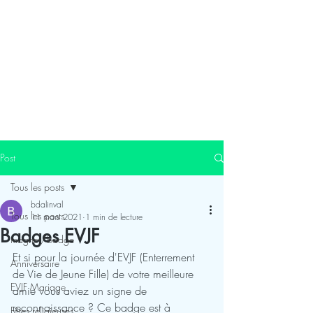
Post
Tous les posts
bdalinval
Tous les posts
11 mars 2021
1 min de lecture
Badges EVJF
magnet/badge
Et si pour la journée d'EVJF (Enterrement 
Anniversaire
de Vie de Jeune Fille) de votre meilleure 
EVJF Mariage
amie vous aviez un signe de 
reconnaissance ? Ce badge est à 
Fêtes religieuses