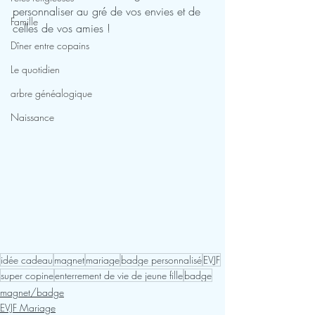
personnaliser au gré de vos envies et de 
Famille
celles de vos amies !
Dîner entre copains
Le quotidien
arbre généalogique
Naissance
idée cadeau
magnet
mariage
badge personnalisé
EVJF
super copine
enterrement de vie de jeune fille
badge
magnet/badge
EVJF Mariage